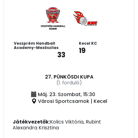
Veszprém Handball
Kecel KC
Academy-Mezőszilas
19
33
27. PÜNKÖSDI KUPA
(1. forduló)
Máj. 23. Szombat, 15:30
Városi Sportcsarnok | Kecel
Játékvezetők:
Kolics Viktória, Rubint
Alexandra Krisztina