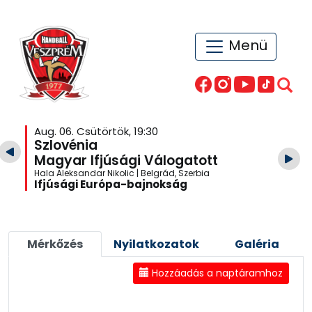
Menü
Aug. 06. Csütörtök, 19:30
Szlovénia
Magyar Ifjúsági Válogatott
Hala Aleksandar Nikolic | Belgrád, Szerbia
Ifjúsági Európa-bajnokság
Mérkőzés
Nyilatkozatok
Galéria
Hozzáadás a naptáramhoz