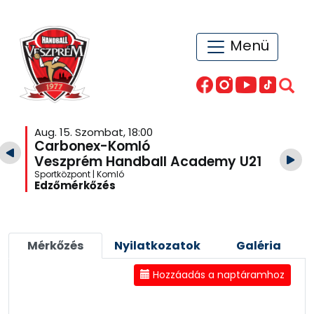
Menü
Aug. 15. Szombat, 18:00
Carbonex-Komló
Veszprém Handball Academy U21
Sportközpont | Komló
Edzőmérkőzés
Mérkőzés
Nyilatkozatok
Galéria
Hozzáadás a naptáramhoz