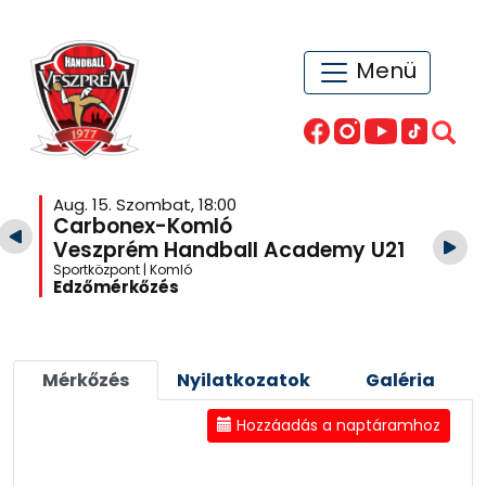
Menü
Aug. 15. Szombat, 18:00
Carbonex-Komló
Veszprém Handball Academy U21
Sportközpont | Komló
Edzőmérkőzés
Mérkőzés
Nyilatkozatok
Galéria
Hozzáadás a naptáramhoz