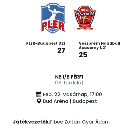
PLER-Budapest U21
Veszprém Handball
Academy U21
27
25
NB I/B FÉRFI
(18. forduló)
Feb. 22. Vasárnap, 17:00
Bud Aréna | Budapest
Játékvezetők:
Fibec Zoltán, Győr Ádám