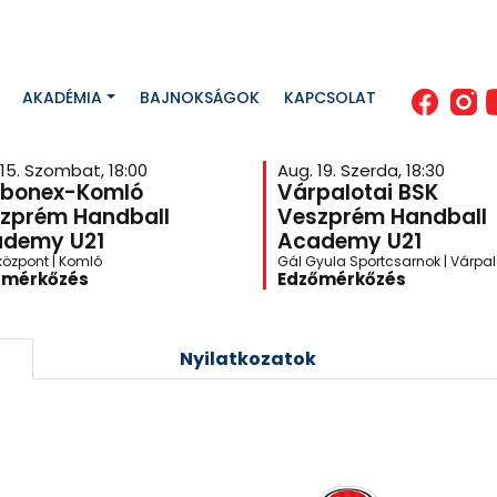
AKADÉMIA
BAJNOKSÁGOK
KAPCSOLAT
 15. Szombat, 18:00
Aug. 19. Szerda, 18:30
bonex-Komló
Várpalotai BSK
zprém Handball
Veszprém Handball
demy U21
Academy U21
központ | Komló
Gál Gyula Sportcsarnok | Várpa
őmérkőzés
Edzőmérkőzés
Nyilatkozatok