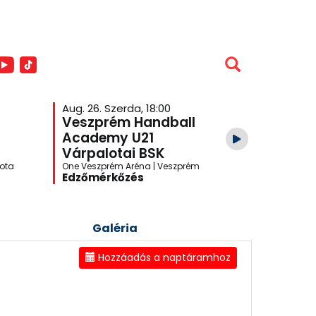
Aug. 26. Szerda, 18:00
Veszprém Handball
Academy U21
Várpalotai BSK
lota
One Veszprém Aréna | Veszprém
Edzőmérkőzés
Galéria
Hozzáadás a naptáramhoz