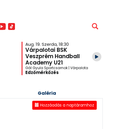
Aug. 19. Szerda, 18:30
Aug. 26. S
Várpalotai BSK
Veszpr
Veszprém Handball
Academ
Academy U21
Várpalo
Gál Gyula Sportcsarnok | Várpalota
One Veszpré
Edzőmérkőzés
Edzőmér
Galéria
Hozzáadás a naptáramhoz