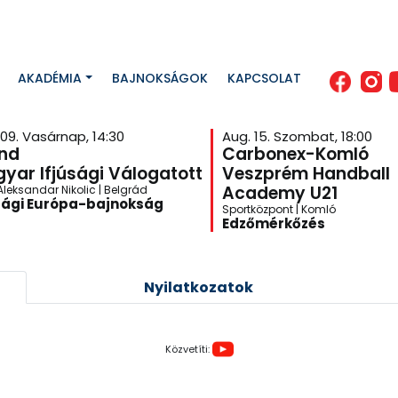
AKADÉMIA
BAJNOKSÁGOK
KAPCSOLAT
 09. Vasárnap, 14:30
Aug. 15. Szombat, 18:00
and
Carbonex-Komló
yar Ifjúsági Válogatott
Veszprém Handball
Academy U21
Aleksandar Nikolic | Belgrád
sági Európa-bajnokság
Sportközpont | Komló
Edzőmérkőzés
Nyilatkozatok
Közvetíti: