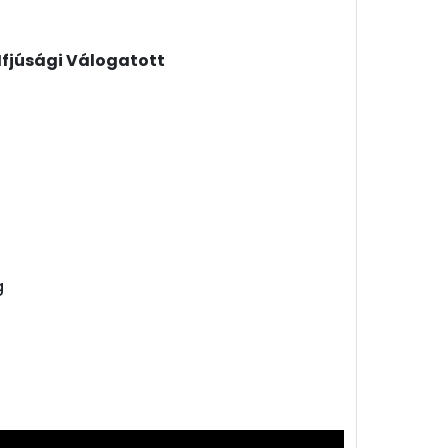
fjúsági Válogatott
g