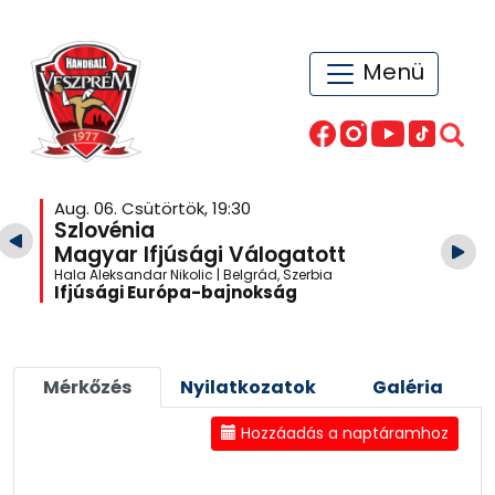
Menü
Aug. 06. Csütörtök, 19:30
Szlovénia
Magyar Ifjúsági Válogatott
Hala Aleksandar Nikolic | Belgrád, Szerbia
Ifjúsági Európa-bajnokság
Mérkőzés
Nyilatkozatok
Galéria
Hozzáadás a naptáramhoz