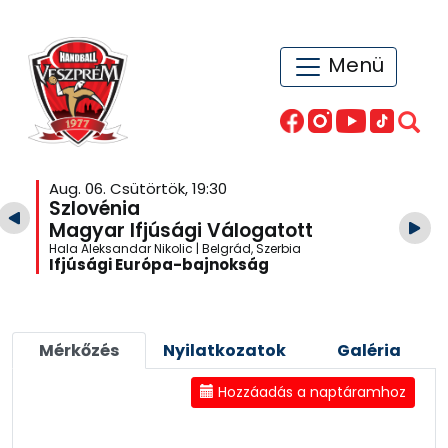
Menü
Aug. 06. Csütörtök, 19:30
Szlovénia
Magyar Ifjúsági Válogatott
Hala Aleksandar Nikolic | Belgrád, Szerbia
Ifjúsági Európa-bajnokság
Mérkőzés
Nyilatkozatok
Galéria
Hozzáadás a naptáramhoz