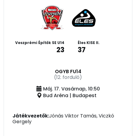
Veszprémi Építők SE U14
Éles KISE II.
23
37
OGYB FU14
(12. forduló)
Máj. 17. Vasárnap, 10:50
Bud Aréna | Budapest
Játékvezetők:
Jónás Viktor Tamás, Viczkó
Gergely