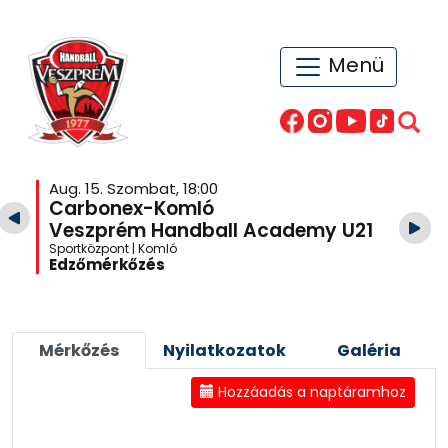
Menü
Aug. 15. Szombat, 18:00
Carbonex-Komló
Veszprém Handball Academy U21
Sportközpont | Komló
Edzőmérkőzés
Mérkőzés
Nyilatkozatok
Galéria
Hozzáadás a naptáramhoz